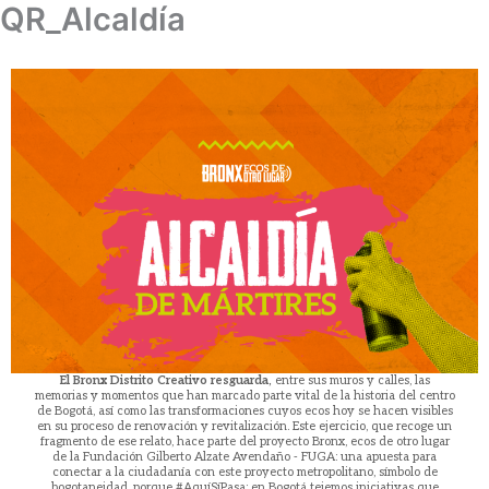
QR_Alcaldía
Ir
al
contenido
El Bronx Distrito Creativo resguarda,
entre sus muros y calles, las
memorias y momentos que han marcado parte vital de la historia del centro
de Bogotá, así como las transformaciones cuyos ecos hoy se hacen visibles
en su proceso de renovación y revitalización. Este ejercicio, que recoge un
fragmento de ese relato, hace parte del proyecto Bronx, ecos de otro lugar
de la Fundación Gilberto Alzate Avendaño - FUGA: una apuesta para
conectar a la ciudadanía con este proyecto metropolitano, símbolo de
bogotaneidad, porque #AquíSíPasa: en Bogotá tejemos iniciativas que