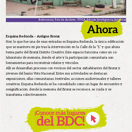
Referencia: Foto de Archivo - FUGA. Edición Inteligencia Artificial
Esquina Redonda – Antiguo Bronx
Hoy, lo que fue una de esas entradas es Esquina Redonda, la única edificación
que se mantuvo en pie tras la intervención en la Calle de la “L” y que ahora
forma parte del Bronx Distrito Creativo. Este espacio funciona como un co-
laboratorio de memoria, donde el arte y la participación comunitaria son
herramientas para reconstruir relatos y vínculos.
Allí se desarrollan procesos con vecinos del sector, exhabitantes del Bronx y
jóvenes del barrio Voto Nacional. Entre sus actividades se destacan
exposiciones, ollas comunitarias, festivales, acciones audiovisuales y talleres
creativos. Esquina Redonda se ha consolidado como un lugar de encuentro y
resignificación, donde la memoria del Bronx se reconoce, se cuida y se
transforma colectivamente.