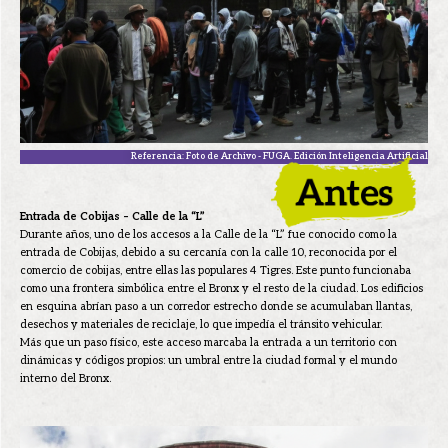
Referencia: Foto de Archivo - FUGA. Edición Inteligencia Artificial
Entrada de Cobijas – Calle de la “L”
Durante años, uno de los accesos a la Calle de la “L” fue conocido como la
entrada de Cobijas, debido a su cercanía con la calle 10, reconocida por el
comercio de cobijas, entre ellas las populares 4 Tigres. Este punto funcionaba
como una frontera simbólica entre el Bronx y el resto de la ciudad. Los edificios
en esquina abrían paso a un corredor estrecho donde se acumulaban llantas,
desechos y materiales de reciclaje, lo que impedía el tránsito vehicular.
Más que un paso físico, este acceso marcaba la entrada a un territorio con
dinámicas y códigos propios: un umbral entre la ciudad formal y el mundo
interno del Bronx.