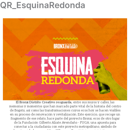
QR_EsquinaRedonda
Ir
al
contenido
El Bronx Distrito Creativo resguarda,
entre sus muros y calles, las
memorias y momentos que han marcado parte vital de la historia del centro
de Bogotá, así como las transformaciones cuyos ecos hoy se hacen visibles
en su proceso de renovación y revitalización. Este ejercicio, que recoge un
fragmento de ese relato, hace parte del proyecto Bronx, ecos de otro lugar
de la Fundación Gilberto Alzate Avendaño - FUGA: una apuesta para
conectar a la ciudadanía con este proyecto metropolitano, símbolo de