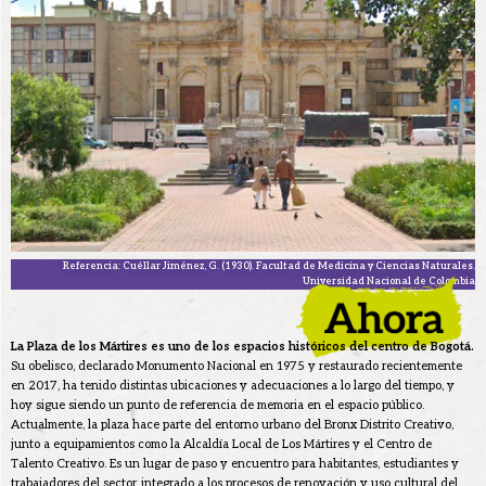
Referencia: Cuéllar Jiménez, G. (1930). Facultad de Medicina y Ciencias Naturales.
Universidad Nacional de Colombia
La Plaza de los Mártires es uno de los espacios históricos del centro de Bogotá.
Su obelisco, declarado Monumento Nacional en 1975 y restaurado recientemente
en 2017, ha tenido distintas ubicaciones y adecuaciones a lo largo del tiempo, y
hoy sigue siendo un punto de referencia de memoria en el espacio público.
Actualmente, la plaza hace parte del entorno urbano del Bronx Distrito Creativo,
junto a equipamientos como la Alcaldía Local de Los Mártires y el Centro de
Talento Creativo. Es un lugar de paso y encuentro para habitantes, estudiantes y
trabajadores del sector, integrado a los procesos de renovación y uso cultural del