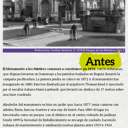
Referencia: Cuéllar Jiménez, G. (1930). Parque de los Mártires. Foto 2.
El Monumento a los Mártires comenzó a construirse en 1850,
con la ordenanza
que dispuso levantar un homenaje a los patriotas fusilados en Bogotá durante la
campaña pacificadora. La primera piedra se colocó en 1872 y el monumento fue
inaugurado en 1880. Este fue diseñado por el arquitecto Thomas Reed y ejecutado
por el escultor italiano Mario Lambardi, que levantó un obelisco de 17 metros sobre
una base cuadrada.
Alrededor del monumento se hizo un jardín que, hacia 1877, tenía caminos con
árboles, flores, bancas, fuentes y una reja de hierro. Para 1880 el lugar ya
funcionaba como un parque, con el obelisco en el centro, rodeado de jardines.
Desde 1899 la Sociedad de Embellecimiento se encargó de cuidarlo, haciendo
trabajos de mantenimiento y sembrando nuevas plantas entre 1919 y 1924.