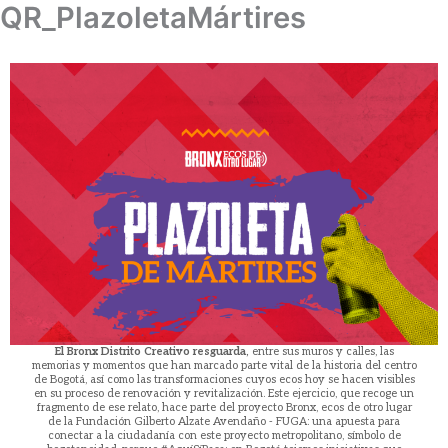
QR_PlazoletaMártires
Ir
al
contenido
El Bronx Distrito Creativo resguarda,
entre sus muros y calles, las
memorias y momentos que han marcado parte vital de la historia del centro
de Bogotá, así como las transformaciones cuyos ecos hoy se hacen visibles
en su proceso de renovación y revitalización. Este ejercicio, que recoge un
fragmento de ese relato, hace parte del proyecto Bronx, ecos de otro lugar
de la Fundación Gilberto Alzate Avendaño - FUGA: una apuesta para
conectar a la ciudadanía con este proyecto metropolitano, símbolo de