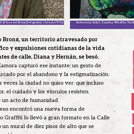
Referencia: Ecks1, Zasinha, Wordbta, Yurika
). El beso del Bronx [Fotografía]. Cortesía FUGA.
 Bronx, un territorio atravesado por
fico y expulsiones cotidianas de la vida
tes de calle, Diana y Hernán, se besó.
Zamora capturó ese instante: un gesto de
rcado por el abandono y la estigmatización.
veces la ciudad no quiso ver: que incluso
, el cuidado y los vínculos resisten.
ue un acto de humanidad.
 beso encontró una nueva forma de
 Graffiti lo llevó a gran formato en la Calle
un mural de diez pisos de alto que se