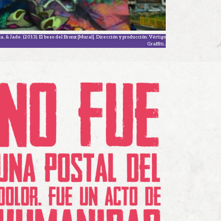
, & Jade. (2013). El beso del Bronx [Mural]. Dirección y producción: Vértigo
Graffiti..